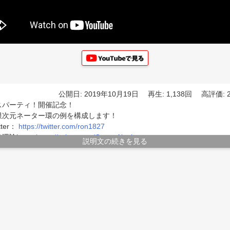
公開日: 2019年10月19日
再生: 1,138回
高評価: 
スパーティ！開催記念！
限次元ネーター環の例を構成します！
tter：
https://twitter.com/ron1827
環論bot：
https://twitter.com/CommAlg_bot
説明文の続きを見る
キスト継続講読版：
https://note.mu/ron1827/m/md81e819d2a62
学日誌：
http://blog.livedoor.jp/ron1827-algebras/