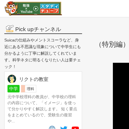
Pick upチャンネル
Suicaの仕組みやメントスコーラなど、身
（特別編
近にある不思議な現象について中学生にも
分かるように丁寧に解説してくれていま
す。科学ネタに明るくなりたい人は要チェ
ック！
リクトの教室
中学
理科
元中学校理科の教員が、中学校の理科
の内容について、「イメージ」を使っ
て分かりやすく解説します。 短く要点
をまとめているので、受験生の復習
や...