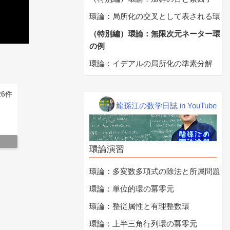
環論：局所化の交叉として表される環
（特別編）環論：無限次元ネーター環
の例
環論：イデアルの局所化の準素分解
26件
龍孫江の数学日誌 in YouTube
環論演習
▲ 前の10件を見る
環論：多変数多項式の除法と所属問題
環論：単位的環の冪零元
環論：整従属性と有理整数環
環論：上半三角行列環の冪零元