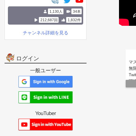
1,130人
34本
212,687回
1,832件
チャンネル詳細を見る
ログイン
マ
無
一般ユーザー
Twi
可換
テ
数
YouTuber