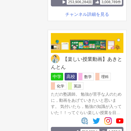
253,906,284回
3,008,789件
チャンネル詳細を見る
【楽しい授業動画】あきと
んとん
中学
高校
数学
理科
化学
英語
ただの塾講師。 勉強が苦手な人のため
に，動画をあげていきたいと思いま
す。 気付いたら，勉強の知識が入って
いた！！ってぐらい楽しい授業を目...