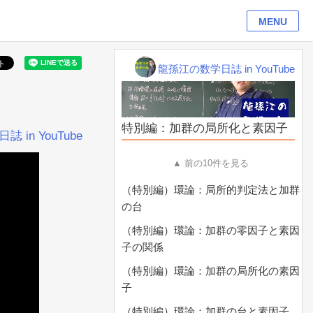
MENU
龍孫江の数学日誌 in YouTube
特別編：加群の局所化と素因子
 in YouTube
▲ 前の10件を見る
（特別編）環論：局所的判定法と加群
の台
（特別編）環論：加群の零因子と素因
子の関係
（特別編）環論：加群の局所化の素因
子
（特別編）環論：加群の台と素因子