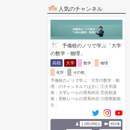
人気のチャンネル
予備校のノリで学ぶ「大学
の数学・物理」
高校
大学
数学
物理
化学
その他
予備校のノリで学ぶ「大学の数学・物
理」のチャンネルでは主に ①大学講
座：大学レベルの理系科目 ②高校講
座：受験レベルの理系科目 の授業動画
を...
1,280,000人
652本