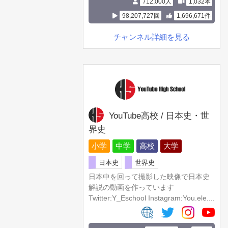
712,000人
1,032本
98,207,727回
1,696,671件
チャンネル詳細を見る
YouTube高校 / 日本史・世
界史
小学
中学
高校
大学
日本史
世界史
日本中を回って撮影した映像で日本史
解説の動画を作っています
Twitter:Y_Eschool Instagram:You.ele....