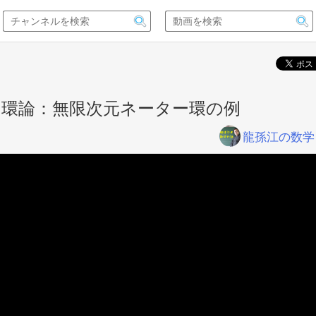
）環論：無限次元ネーター環の例
龍孫江の数学日誌