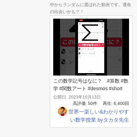
中からランダムに選ばれた動画です。運命
の出会いかも？！
この数学記号はなに？ #算数 #数
学 #関数アート #desmos #short
公開日: 2023年10月13日
高評価: 50件
再生: 6,400回
世界一楽しい&わかりやす
い数学授業 byタカタ先生