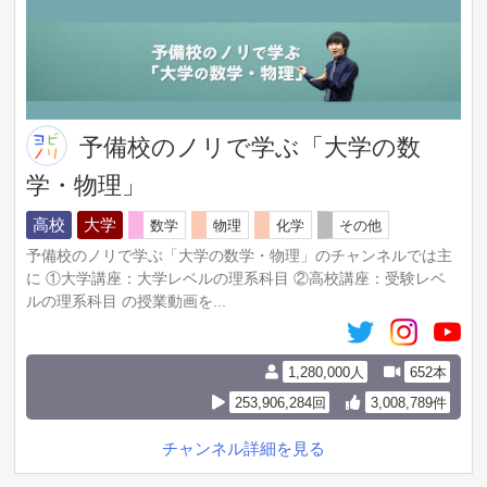
予備校のノリで学ぶ「大学の数
学・物理」
高校
大学
数学
物理
化学
その他
予備校のノリで学ぶ「大学の数学・物理」のチャンネルでは主
に ①大学講座：大学レベルの理系科目 ②高校講座：受験レベ
ルの理系科目 の授業動画を...
1,280,000人
652本
253,906,284回
3,008,789件
チャンネル詳細を見る