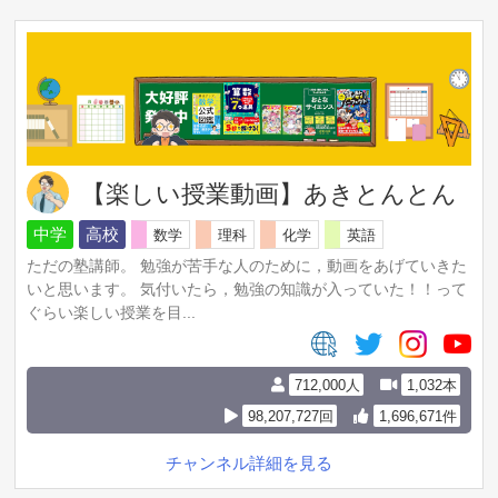
【楽しい授業動画】あきとんとん
中学
高校
数学
理科
化学
英語
ただの塾講師。 勉強が苦手な人のために，動画をあげていきた
いと思います。 気付いたら，勉強の知識が入っていた！！って
ぐらい楽しい授業を目...
712,000人
1,032本
98,207,727回
1,696,671件
チャンネル詳細を見る