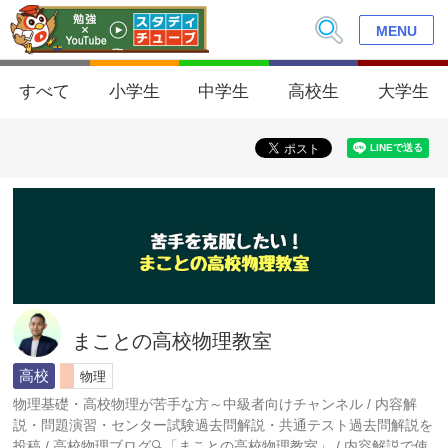
MENU
すべて
小学生
中学生
高校生
大学生
まことの高校物理教室
高校
物理
物理基礎・高校物理が苦手な方～中級者向けチャンネル / 内容解
説・問題演習・センター試験過去問解説・共通テスト過去問解説を
投稿 / 高校物理ブログ🔍「まことの高校物理教室」 / 内容解説で使