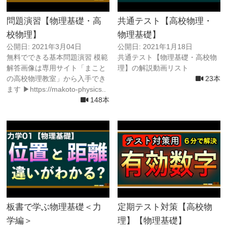
問題演習【物理基礎・高
共通テスト【高校物理・
校物理】
物理基礎】
公開日: 2021年3月04日
公開日: 2021年1月18日
無料でできる基本問題演習 模範
共通テスト【物理基礎・高校物
解答画像は専用サイト「まこと
理】の解説動画リスト
の高校物理教室」から入手でき
23本
ます ▶https://makoto-physics..
148本
板書で学ぶ物理基礎＜力
定期テスト対策【高校物
学編＞
理】【物理基礎】