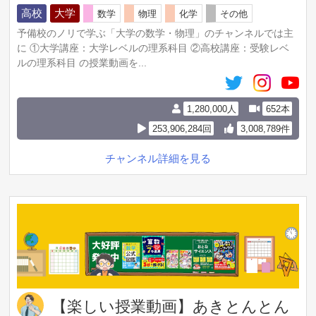
高校
大学
数学
物理
化学
その他
予備校のノリで学ぶ「大学の数学・物理」のチャンネルでは主
に ①大学講座：大学レベルの理系科目 ②高校講座：受験レベ
ルの理系科目 の授業動画を...
1,280,000人
652本
253,906,284回
3,008,789件
チャンネル詳細を見る
【楽しい授業動画】あきとんとん