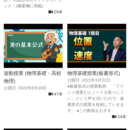
ック！(概要欄に掲載)
29本
波動授業 (物理基礎・高校
物理基礎授業(板書形式)
公開日: 2022年3月31日
物理)
●板書形式の授業動画 「プリ
公開日: 2022年8月18日
ント授業だとノートを取りにく
47本
い」という声を頂いたので、板
書形式の授業を投稿していきま
す。 ●この動画をおすす..
24本