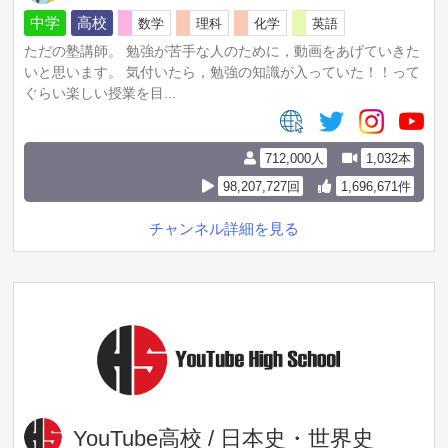
中学
高校
数学
理科
化学
英語
ただの塾講師。 勉強が苦手な人のために，動画をあげていきた
いと思います。 気付いたら，勉強の知識が入っていた！！って
ぐらい楽しい授業を目...
712,000人
1,032本
98,207,727回
1,696,671件
チャンネル詳細を見る
YouTube高校 / 日本史・世界史