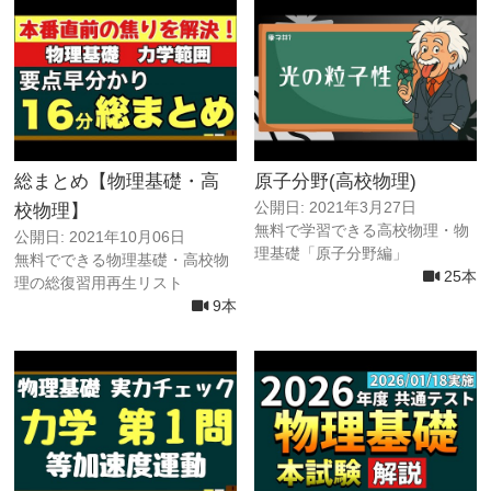
総まとめ【物理基礎・高
原子分野(高校物理)
公開日: 2021年3月27日
校物理】
無料で学習できる高校物理・物
公開日: 2021年10月06日
理基礎「原子分野編」
無料でできる物理基礎・高校物
25本
理の総復習用再生リスト
9本