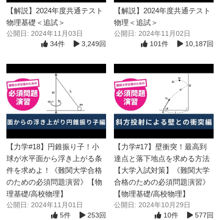
【解説】2024年度共通テスト
【解説】2024年度共通テスト
物理基礎＜追試＞
物理＜追試＞
公開日: 2024年11月03日
公開日: 2024年11月02日
34件
3,249回
101件
10,187回
【力学#18】円錐振り子！小
【力学#17】壁衝突！最高到
球が水平面から浮き上がる条
達点と落下地点を求める方法
件を求めよ！《難関大学合格
【大学入試対策】《難関大学
のための必須問題演習》【物
合格のための必須問題演習》
理基礎/高校物理】
【物理基礎/高校物理】
公開日: 2024年11月01日
公開日: 2024年10月29日
5件
253回
10件
577回