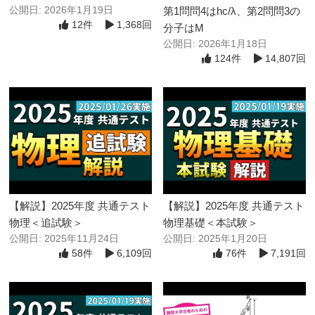
公開日: 2026年1月19日
第1問問4はhc/λ、第2問問3の
12件
1,368回
分子はM
公開日: 2026年1月18日
124件
14,807回
【解説】2025年度 共通テスト
【解説】2025年度 共通テスト
物理＜追試験＞
物理基礎＜本試験＞
公開日: 2025年11月24日
公開日: 2025年1月20日
58件
6,109回
76件
7,191回