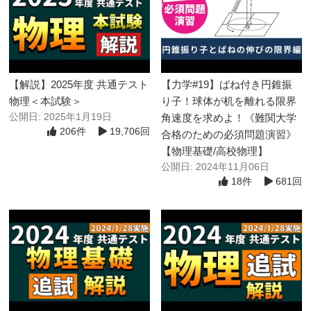
【解説】2025年度 共通テスト
【力学#19】ばね付き円錐振
物理＜本試験＞
り子！球体が机を離れる限界
公開日: 2025年1月19日
角速度を求めよ！《難関大学
206件
19,706回
合格のための必須問題演習》
【物理基礎/高校物理】
公開日: 2024年11月06日
18件
681回