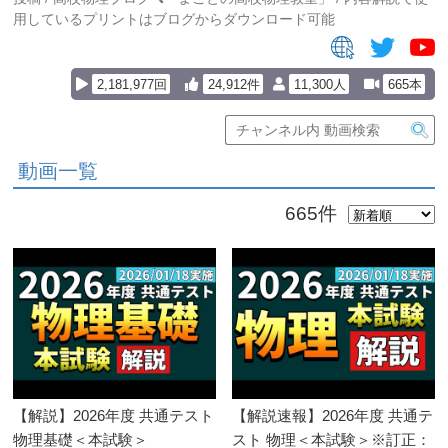
用しているプリントはブログからダウンロード可能
2,181,977回
24,912件
11,300人
665本
動画一覧
665件
【解説】2026年度 共通テスト
【解説速報】2026年度 共通テ
物理基礎＜本試験＞
スト 物理＜本試験＞※訂正：