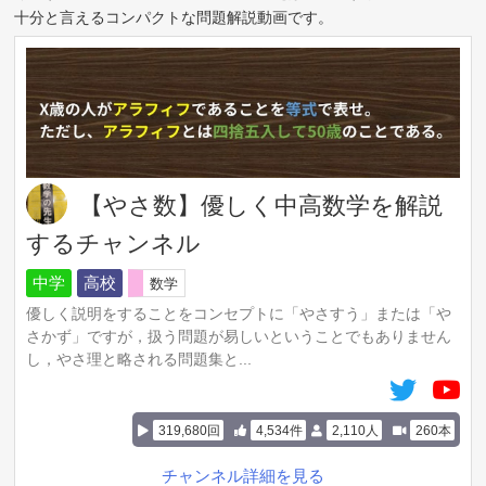
十分と言えるコンパクトな問題解説動画です。
【やさ数】優しく中高数学を解説
するチャンネル
中学
高校
数学
優しく説明をすることをコンセプトに「やさすう」または「や
さかず」ですが，扱う問題が易しいということでもありません
し，やさ理と略される問題集と...
319,680回
4,534件
2,110人
260本
チャンネル詳細を見る