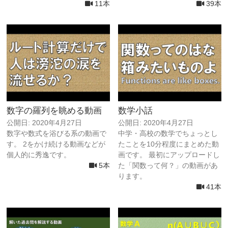
11本
39本
数字の羅列を眺める動画
数学小話
公開日: 2020年4月27日
公開日: 2020年4月27日
数字や数式を浴びる系の動画で
中学・高校の数学でちょっとし
す。 2をかけ続ける動画などが
たことを10分程度にまとめた動
個人的に秀逸です。
画です。 最初にアップロードし
5本
た「関数って何？」の動画があ
ります。
41本