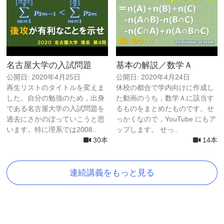
名古屋大学の入試問題
基本の解説／数学Ａ
公開日: 2020年4月25日
公開日: 2020年4月24日
再生リストのタイトルを変えま
休校の都合で学内向けに作成し
した。自分の勉強のため，出身
た動画のうち，数学Ａに該当す
である名古屋大学の入試問題を
るものをまとめたものです。せ
過去にさかのぼっていこうと思
っかくなので，YouTube にもア
います。特に理系では2008..
ップします。 せっ..
30本
14本
連続講義をもっと見る