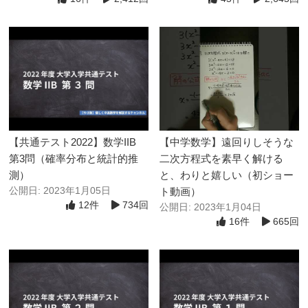
【共通テスト2022】数学IIB
【中学数学】遠回りしそうな
第3問（確率分布と統計的推
二次方程式を素早く解ける
測）
と、わりと嬉しい（初ショー
公開日: 2023年1月05日
ト動画）
12件
734回
公開日: 2023年1月04日
16件
665回