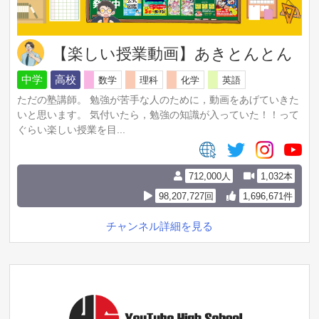
【楽しい授業動画】あきとんとん
中学
高校
数学
理科
化学
英語
ただの塾講師。 勉強が苦手な人のために，動画をあげていきた
いと思います。 気付いたら，勉強の知識が入っていた！！って
ぐらい楽しい授業を目...
712,000人
1,032本
98,207,727回
1,696,671件
チャンネル詳細を見る