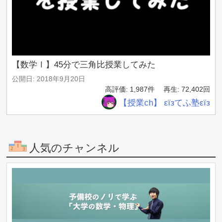
【数学Ⅰ】45分で三角比授業してみた
公開日: 2018年9月20日
高評価: 1,987件
再生: 72,402回
【授業ch】 εïзてふ塾εïз
人気のチャンネル