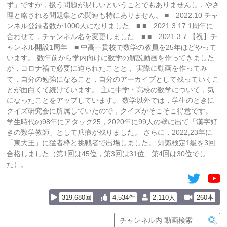
ず」ですが，扱う問題が易しいということでもありませんし，やさ
理と略される問題集との関連も特にありません。 ■ 2022.10 チャ
ンネル登録者数が1000人になりました ■ ■ 2021.3.17 1周年に
合わせて，チャンネル名を変更しました ■ ■ 2021.3.7 【祝】チ
ャンネル開設1周年 ■ 中高一貫校で数学の教員を25年ほどやって
います。 数年前から学内向けに数学の解説動画を作ってきました
が，コロナ禍で必要に迫られたことと， 実際に動画を作ってみ
て，自分の勉強になること，自分のアーカイブとして残っていくこ
とが面白くて続けています。 主に中学・高校の数学について，気
になったことをアップしています。 数学以外では，学生のときに
クイズ研究会に所属していたので，クイズがそこそこ得意です。
学生時代の98年にアタック25，2020年に99人の壁に出て「漢字好
きの数学教師」として爪痕が残りました。 さらに，2022,23年に
「東大王」に猛者枠と挑戦者で出場しました。 知識検定1級を3回
合格しました（第1回は45位，第3回は31位、第4回は30位でし
た）。
319,680回
4,534件
2,110人
260本