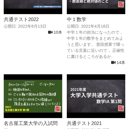
共通テスト2022
中１数学
公開日: 2022年8月13日
公開日: 2021年4月18日
10本
中学１年の担当になったので，
中学１年の数学をまとめてみよ
うと思います。 普段授業で喋っ
ている言葉に近いので， 正確性
に書けるところがあるか..
14本
名古屋工業大学の入試問
共通テスト2021