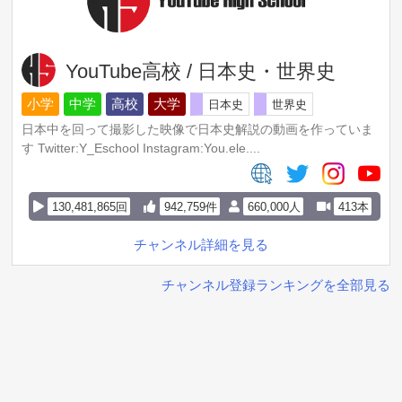
YouTube高校 / 日本史・世界史
小学
中学
高校
大学
日本史
世界史
日本中を回って撮影した映像で日本史解説の動画を作っていま
す Twitter:Y_Eschool Instagram:You.ele....
130,481,865回
942,759件
660,000人
413本
チャンネル詳細を見る
チャンネル登録ランキングを全部見る