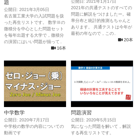
公開日: 2021年1月17日
題
2021年の共通テストのすべての
公開日: 2021年3月05日
問題に解説をつけましたー。確
名古屋工業大学の入試問題を扱
率分布と統計的推測もちゃんと
った再生リストです。 数学Ⅲの
あります。 共通テストは今年が
微積分を中心とした問題セット
最初の年なので，この..
を毎年出題する大学で，微積分
20本
の演習にはいい問題が揃って..
16本
中学数学
問題演習
公開日: 2020年7月17日
公開日: 2020年5月15日
中学校の数学の内容についての
気になった問題を解いて，解説
動画です
する再生リストです。