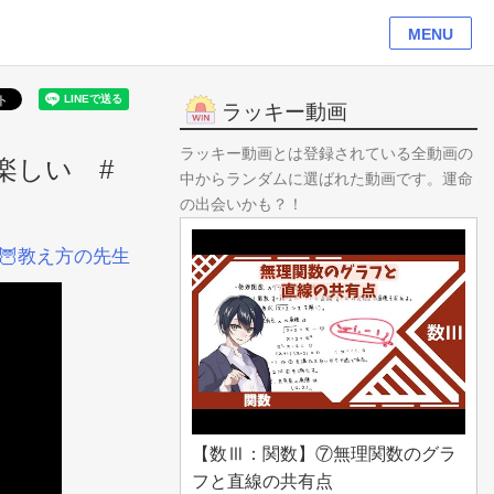
MENU
ラッキー動画
ラッキー動画とは登録されている全動画の
楽しい #
中からランダムに選ばれた動画です。運命
の出会いかも？！
🦉教え方の先生
【数Ⅲ：関数】⑦無理関数のグラ
フと直線の共有点