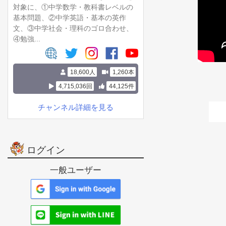
対象に、①中学数学・教科書レベルの
基本問題、②中学英語・基本の英作
文、③中学社会・理科のゴロ合わせ、
④勉強...
18,600人
1,260本
4,715,036回
44,125件
チャンネル詳細を見る
ログイン
一般ユーザー