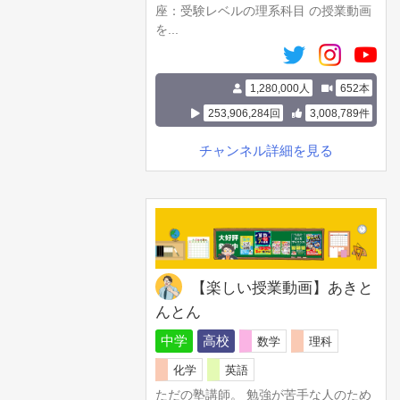
座：受験レベルの理系科目 の授業動画
を...
1,280,000人
652本
253,906,284回
3,008,789件
チャンネル詳細を見る
【楽しい授業動画】あきと
んとん
中学
高校
数学
理科
化学
英語
ただの塾講師。 勉強が苦手な人のため