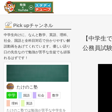
Pick upチャンネル
中学生向けに、なんと数学、英語、理科、
【中学生
社会、国語と全科目対応で分かりやすい解
説動画をあげてくれています。優しい語り
公務員試験
口の先生なので勉強が苦手な生徒でも頑張
れるはずです！
たけのこ塾
中学
国語
社会
数学
理科
英語
たけのこ塾では勉強が苦手な中学生を