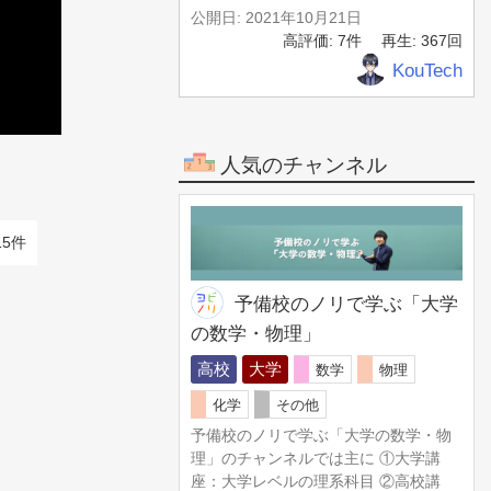
公開日: 2021年10月21日
高評価: 7件
再生: 367回
KouTech
人気のチャンネル
15件
予備校のノリで学ぶ「大学
の数学・物理」
高校
大学
数学
物理
化学
その他
予備校のノリで学ぶ「大学の数学・物
理」のチャンネルでは主に ①大学講
座：大学レベルの理系科目 ②高校講