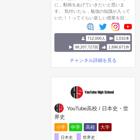
に，動画をあげていきたいと思いま
す。 気付いたら，勉強の知識が入って
いた！！ってぐらい楽しい授業を目...
712,000人
1,032本
98,207,727回
1,696,671件
チャンネル詳細を見る
YouTube高校 / 日本史・世
界史
小学
中学
高校
大学
日本史
世界史