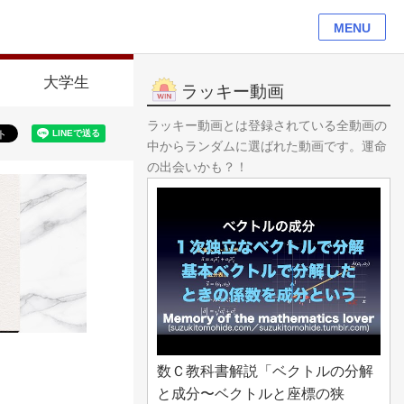
MENU
大学生
ラッキー動画
ラッキー動画とは登録されている全動画の
中からランダムに選ばれた動画です。運命
の出会いかも？！
数Ｃ教科書解説「ベクトルの分解
と成分〜ベクトルと座標の狭