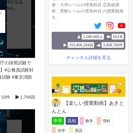
座：大学レベルの理系科目 ②高校講
座：受験レベルの理系科目 の授業動画
を...
1,280,000人
652本
253,906,284回
3,008,789件
チャンネル詳細を見る
庁の採用試験で
】#公務員試験対
養試験 #東京消防
33件
1,794回
【楽しい授業動画】あきと
んとん
中学
高校
数学
理科
化学
英語