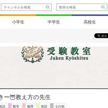
小学生
中学生
高校生
きー🦉教え方の先生
国語
数学
物理
英語
その他