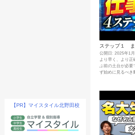
ステップ１ 
公開日: 2025年1
より早く、より正
ぶ前の土台が必要
ず始めに見るべき
【PR】マイスタイル北野田校