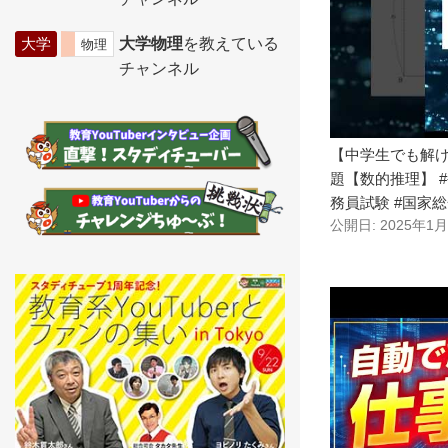
大学
大学物理
を教えている
物理
チャンネル
【中学生でも解
題【数的推理】 #
務員試験 #国家
公開日: 2025年1