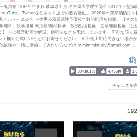
三鬼浩祐 1997年生まれ 岐阜県出身 名古屋大学理学部卒 2017年～塾
～YouTube、Twitterなどネット上での教育活動。 2020年〜東京消防
メンバー 2024年〜大手公務員試験予備校で数的処理を指導。 【その
中学理科、数学担当 東消塾/自然科学、数的処理担当、文章理解担当（公
て】 主に授業動画や解説、勉強法などを配信しています。 可能な限り
ント欄や公式LINEなどにお寄せください。 ※都合上対応できない場合
依頼や一緒に活動してみたい方などは mimimimistudy@gmail.com
304,901回
4,455件
1,
19