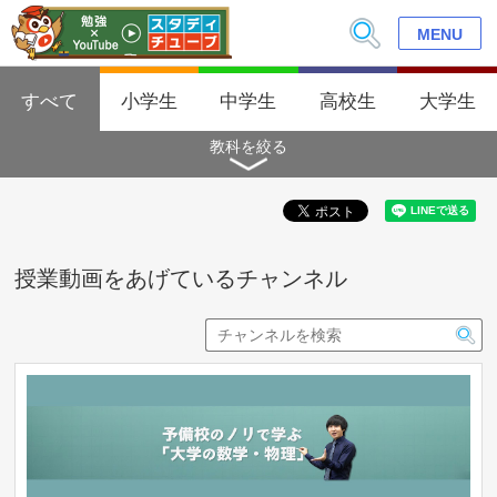
MENU
すべて
小学生
中学生
高校生
大学生
教科を絞る
授業動画をあげているチャンネル