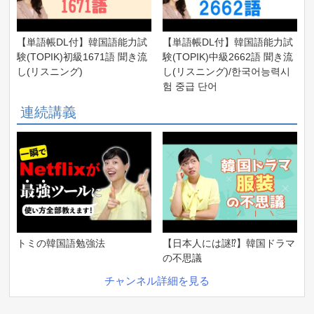
【単語帳DL付】韓国語能力試
【単語帳DL付】韓国語能力試
験(TOPIK)初級1671語 聞き流
験(TOPIK)中級2662語 聞き流
し(リスニング)
し(リスニング)/한국어능력시
험 중급 단어
連続講義
トミの韓国語勉強法
【日本人には謎⁉】韓国ドラマ
の不思議
チャンネル詳細を見る