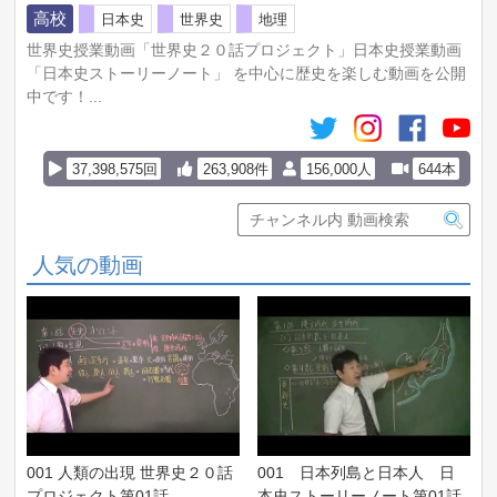
高校
日本史
世界史
地理
世界史授業動画「世界史２０話プロジェクト」日本史授業動画
「日本史ストーリーノート」 を中心に歴史を楽しむ動画を公開
中です！...
37,398,575回
263,908件
156,000人
644本
人気の動画
001 人類の出現 世界史２０話
001 日本列島と日本人 日
プロジェクト第01話
本史ストーリーノート第01話