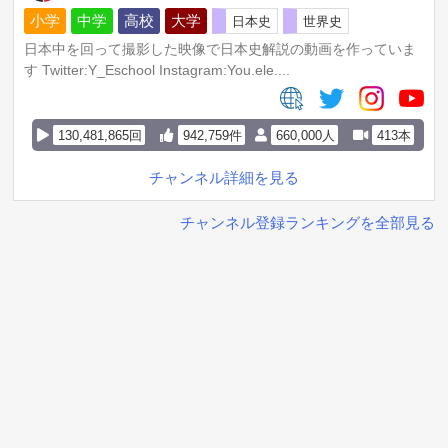
小学
中学
高校
大学
日本史
世界史
日本中を回って撮影した映像で日本史解説の動画を作っていま
す Twitter:Y_Eschool Instagram:You.ele....
130,481,865回
942,759件
660,000人
413本
チャンネル詳細を見る
チャンネル登録ランキングを全部見る