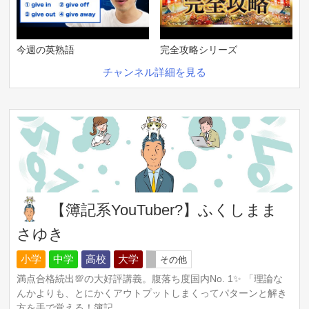
今週の英熟語
完全攻略シリーズ
チャンネル詳細を見る
【簿記系YouTuber?】ふくしまま
さゆき
小学
中学
高校
大学
その他
満点合格続出💯の大好評講義。腹落ち度国内No. 1✨ 「理論な
んかよりも、とにかくアウトプットしまくってパターンと解き
方を手で覚える！簿記...