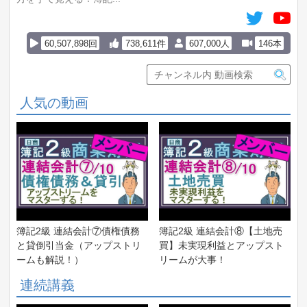
60,507,898回
738,611件
607,000人
146本
人気の動画
簿記2級 連結会計⑦債権債務
簿記2級 連結会計⑧【土地売
と貸倒引当金（アップストリ
買】未実現利益とアップスト
ームも解説！）
リームが大事！
連続講義