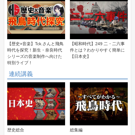
【歴史×音楽】Tck.さんと飛鳥
【昭和時代】249 二・二六事
時代を探究！新生・奈良時代
件とは？わかりやすく簡単に
シリーズの音楽制作へ向けた
【日本史】
特別ライブ！
連続講義
歴史総合
総集編