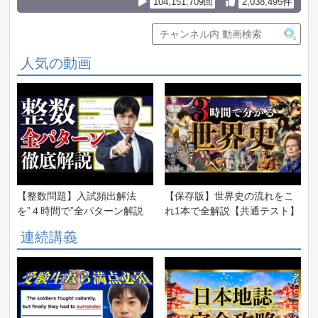
104,151,709回
2,038,495件
人気の動画
【整数問題】入試頻出解法
【保存版】世界史の流れをこ
を”４時間で”全パターン解説
れ1本で全解説【共通テスト】
連続講義