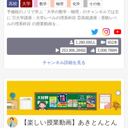
高校
大学
数学
物理
化学
その他
予備校のノリで学ぶ「大学の数学・物理」のチャンネルでは主
に ①大学講座：大学レベルの理系科目 ②高校講座：受験レベ
ルの理系科目 の授業動画を...
1,280,000人
652本
253,906,284回
3,008,789件
チャンネル詳細を見る
【楽しい授業動画】あきとんとん