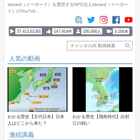
eboard（イーボード）を運営するNPO法人eboard（イーボー
ド）のYouTub...
37,413,613回
147,914件
105,000人
3,156本
人気の動画
わかる歴史【古代日本】日本
わかる歴史【飛鳥時代】白村
人はどこから来た？
江の戦い
連続講義