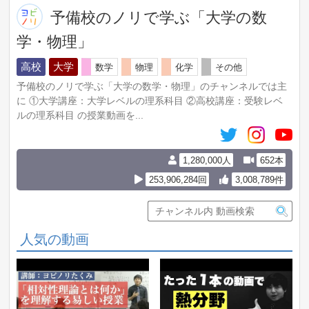
予備校のノリで学ぶ「大学の数
学・物理」
高校
大学
数学
物理
化学
その他
予備校のノリで学ぶ「大学の数学・物理」のチャンネルでは主
に ①大学講座：大学レベルの理系科目 ②高校講座：受験レベ
ルの理系科目 の授業動画を...
1,280,000人
652本
253,906,284回
3,008,789件
人気の動画