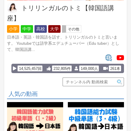
トリリンガルのトミ【韓国語講
座】
小学
中学
高校
大学
その他
日本語・英語・韓国語を話す、トリリンガルのトミと言いま
す。 Youtubeでは語学系エデュチューバー（Edu tuber）とし
て、韓国語講...
14,525,457回
232,805件
149,000人
261本
人気の動画