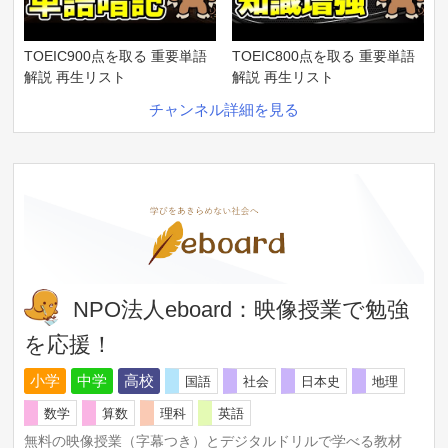
TOEIC900点を取る 重要単語
TOEIC800点を取る 重要単語
解説 再生リスト
解説 再生リスト
チャンネル詳細を見る
NPO法人eboard：映像授業で勉強
を応援！
小学
中学
高校
国語
社会
日本史
地理
数学
算数
理科
英語
無料の映像授業（字幕つき）とデジタルドリルで学べる教材