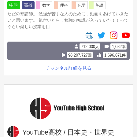
中学
高校
数学
理科
化学
英語
ただの塾講師。 勉強が苦手な人のために，動画をあげていきた
いと思います。 気付いたら，勉強の知識が入っていた！！って
ぐらい楽しい授業を目...
712,000人
1,032本
98,207,727回
1,696,671件
チャンネル詳細を見る
YouTube高校 / 日本史・世界史