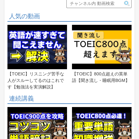
人気の動画
【TOEIC】リスニング苦手な
【TOEIC】800点超えの英単
人がスルーしてるのはこれで
語【聞き流し・睡眠用BGM】
す【勉強法を実演解説】
連続講義