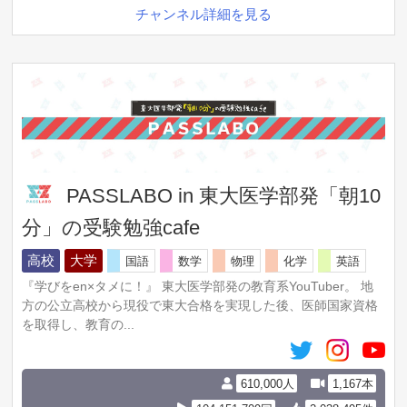
チャンネル詳細を見る
PASSLABO in 東大医学部発「朝10
分」の受験勉強cafe
高校
大学
国語
数学
物理
化学
英語
『学びをen×タメに！』 東大医学部発の教育系YouTuber。 地
方の公立高校から現役で東大合格を実現した後、医師国家資格
を取得し、教育の...
610,000人
1,167本