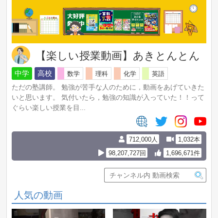
【楽しい授業動画】あきとんとん
中学
高校
数学
理科
化学
英語
ただの塾講師。 勉強が苦手な人のために，動画をあげていきた
いと思います。 気付いたら，勉強の知識が入っていた！！って
ぐらい楽しい授業を目...
712,000人
1,032本
98,207,727回
1,696,671件
人気の動画