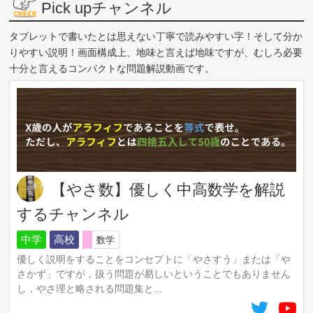
Pick upチャンネル
タブレットで書いたとは思えない丁寧で読みやすい字！そして分か
りやすい説明！画面構成上、地味と言えば地味ですが、むしろ必要
十分と言えるコンパクトな問題解説動画です。
【やさ数】優しく中高数学を解説
するチャンネル
中学
高校
数学
優しく説明をすることをコンセプトに「やさすう」または「や
さかず」ですが，扱う問題が易しいということでもありません
し，やさ理と略される問題集と...