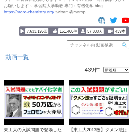
お願いします～ 学習院大学助教 専門：有機化学 blog:
https://moro-chemistry.org/
twitter: @morop_
7,633,195回
151,460件
57,800人
439本
動画一覧
439件
東工大の入試問題で登場した
【東工大2013改】クメン法は