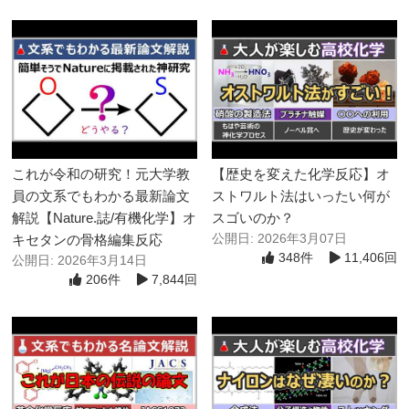
これが令和の研究！元大学教
【歴史を変えた化学反応】オ
員の文系でもわかる最新論文
ストワルト法はいったい何が
解説【Nature.誌/有機化学】オ
スゴいのか？
キセタンの骨格編集反応
公開日: 2026年3月07日
348件
11,406回
公開日: 2026年3月14日
206件
7,844回