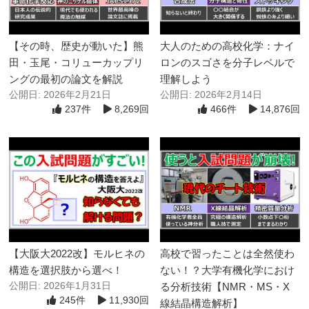
【その時、歴史が動いた】熊
大人のための高校化学：ナイ
田・玉尾・コリューカップリ
ロンのスゴさを分子レベルで
ングの最初の論文を解説
理解しよう
公開日: 2026年2月21日
公開日: 2026年2月14日
237件
8,269回
466件
14,876回
【大阪大2022改】モルヒネの
高校で習ったことは全然使わ
構造を選択肢から選べ！
ない！？大学有機化学におけ
公開日: 2026年1月31日
る分析技術【NMR・MS・X
245件
11,930回
線結晶構造解析】