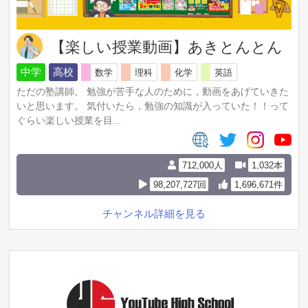
【楽しい授業動画】あきとんとん
中学
高校
数学
理科
化学
英語
ただの塾講師。 勉強が苦手な人のために，動画をあげていきた
いと思います。 気付いたら，勉強の知識が入っていた！！って
ぐらい楽しい授業を目...
712,000人
1,032本
98,207,727回
1,696,671件
チャンネル詳細を見る