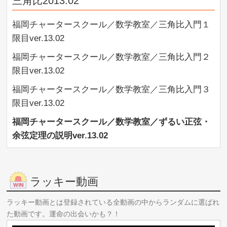
三角比2013.02
福岡チャータースクール／数学教室／高校数学入門講座
「二次関数５限目」【中】13/03/16
福岡チャータースクール／数学教室／三角比入門１
http://youtu.be/47uvvuv78sM
福岡チャータースクール／数学教室／高校数学入門講座
限目ver.13.02
「二次関数５限目」【下】13/03/16
福岡チャータースクール／数学教室／三角比入門２
http://youtu.be/jSXKEDft3Ig
福岡チャータースクール／数学教室／高校数学入門講座
限目ver.13.02
「二次関数６限目」【前】13/03/30
福岡チャータースクール／数学教室／三角比入門３
http://youtu.be/aJ47GagsKIw
福岡チャータースクール／数学教室／高校数学入門講座
限目ver.13.02
「二次関数６限目」【後】13/03/30
http://youtu.be/T2Qlhq2mgnM
福岡チャータースクール／数学教室／ずるい正弦・
福岡チャータースクール／数学教室／高校数学入門講座
余弦定理の説明ver.13.02
「二次関数６限目」【続】13/03/30
http://youtu.be/PIgWOKKNHz8
目次
http://www.geocities.jp/fcs9981/youtubefcs
ラッキー動画
HP
http://fcs9981.com
ラッキー動画とは登録されている全動画の中からランダムに選ばれ
た動画です。運命の出会いかも？！