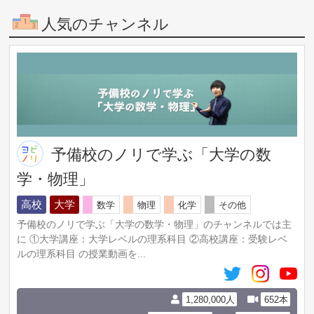
人気のチャンネル
予備校のノリで学ぶ「大学の数
学・物理」
高校
大学
数学
物理
化学
その他
予備校のノリで学ぶ「大学の数学・物理」のチャンネルでは主
に ①大学講座：大学レベルの理系科目 ②高校講座：受験レベ
ルの理系科目 の授業動画を...
1,280,000人
652本