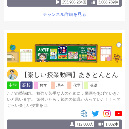
253,906,284回
3,008,789件
チャンネル詳細を見る
【楽しい授業動画】あきとんとん
中学
高校
数学
理科
化学
英語
ただの塾講師。 勉強が苦手な人のために，動画をあげていきた
いと思います。 気付いたら，勉強の知識が入っていた！！って
ぐらい楽しい授業を目...
712,000人
1,032本