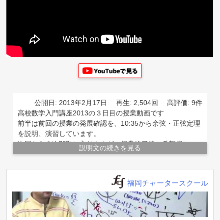
公開日: 2013年2月17日
再生: 2,504回
高評価: 9件
高校数学入門講座2013の３日目の授業動画です
前半は前回の授業の発展確認を、10:35から余弦・正弦定理
を説明、演習しています。
次回から２次関数に入りますが、授業終了後、希望者に
説明文の続きを見る
２０１３センター試験数ⅠA第３問
http://www.dnc.ac.jp/modules/center_exam/content0562.ht
ml
福岡チャータースクール
をテストします
福岡チャータースクール／数学教室／高校数学入門講座
「三角比１限目」13/02/02
http://youtu.be/ldqBr_rkdng
福岡チャータースクール／数学教室／三角比入門１