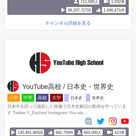
712,000人
1,032本
98,207,727回
1,696,671件
チャンネル詳細を見る
YouTube高校 / 日本史・世界史
小学
中学
高校
大学
日本史
世界史
日本中を回って撮影した映像で日本史解説の動画を作っていま
す Twitter:Y_Eschool Instagram:You.ele....
130,481,865回
942,759件
660,000人
413本