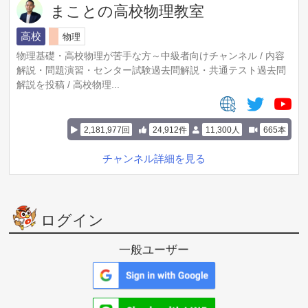
まことの高校物理教室
高校
物理
物理基礎・高校物理が苦手な方～中級者向けチャンネル / 内容
解説・問題演習・センター試験過去問解説・共通テスト過去問
解説を投稿 / 高校物理...
2,181,977回
24,912件
11,300人
665本
チャンネル詳細を見る
ログイン
一般ユーザー