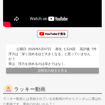
公開日: 2026年5月07日
再生: 1,524回
高評価: 7件
浮力は「深く沈めるほど大きくなる」と思っていません
か？
実は、浮力を決めるのは深さではなく、
水に沈んでいる部分の体積です。
説明文の続きを見る
物体が完全に水中に沈むまでは、沈んでいる体積が増える
ので浮力も大きくなります。
でも、完全に沈んだあとは、どれだけ深くしても沈んでい
ラッキー動画
る体積は変わりません。
つまり、浮力は一定です。
「深いほど大きくなる」のは浮力ではなく水圧。
ラッキー動画とは登録されている全動画の中からランダムに選ばれ
ここは中学理科のテストでかなり狙われます。
た動画です。運命の出会いかも？！