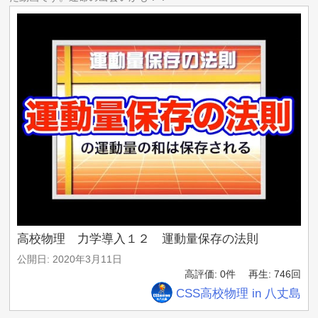
こういうミスを防ぐポイントを、1冊の本にまとめました。
理科で効率よく点数を取りたい人は、ぜひチェックしてみ
てください。
#中学理科 #浮力 #水圧 #理科の勉強 #定期テスト対策
高校物理 力学導入１２ 運動量保存の法則
公開日: 2020年3月11日
高評価: 0件
再生: 746回
CSS高校物理 in 八丈島