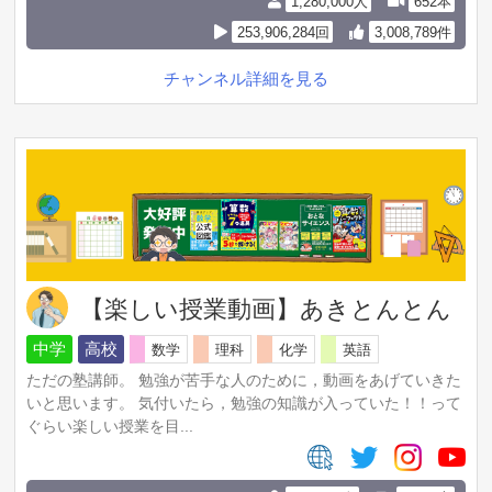
1,280,000人
652本
253,906,284回
3,008,789件
チャンネル詳細を見る
【楽しい授業動画】あきとんとん
中学
高校
数学
理科
化学
英語
ただの塾講師。 勉強が苦手な人のために，動画をあげていきた
いと思います。 気付いたら，勉強の知識が入っていた！！って
ぐらい楽しい授業を目...