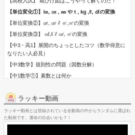
【高校入試】 箱ひげ図はこうやって解くのだ！
【単位変化①】㎞, ㎝ , ㎜ や t , kg ,ℓ, ㎗の変換
【単位変換②】㎠, ㎤ ⇄ ㎡,㎥の変換
【単位変換③】 ㎖,ℓ ⇄ ㎠, ㎡の変換
【中3・高1】展開のちょっとしたコツ（数学得意に
なりたい人必見）
【中3数学】規則性の問題（因数分解）
【中1数学①】素数とは何か
ラッキー動画
ラッキー動画とは登録されている全動画の中からランダムに選ばれ
た動画です。運命の出会いかも？！