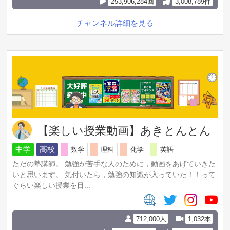
253,906,284回
3,008,789件
チャンネル詳細を見る
【楽しい授業動画】あきとんとん
中学
高校
数学
理科
化学
英語
ただの塾講師。 勉強が苦手な人のために，動画をあげていきた
いと思います。 気付いたら，勉強の知識が入っていた！！って
ぐらい楽しい授業を目...
712,000人
1,032本