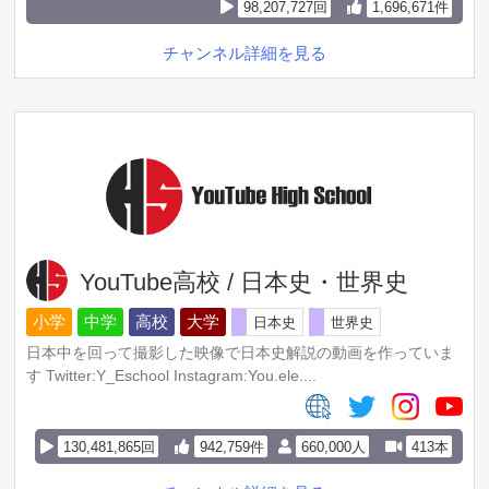
98,207,727回
1,696,671件
チャンネル詳細を見る
YouTube高校 / 日本史・世界史
小学
中学
高校
大学
日本史
世界史
日本中を回って撮影した映像で日本史解説の動画を作っていま
す Twitter:Y_Eschool Instagram:You.ele....
130,481,865回
942,759件
660,000人
413本