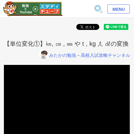
MENU
【単位変化①】㎞, ㎝ , ㎜ や t , kg ,ℓ, ㎗の変換
みたかの勉強 – 高校入試攻略チャンネル