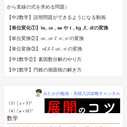
から直線の式を求める問題）
【中2数学】説明問題ができるようになる動画
【単位変化①】㎞, ㎝ , ㎜ や t , kg ,ℓ, ㎗の変換
【単位変換②】㎠, ㎤ ⇄ ㎡,㎥の変換
▲ 前の10件を見る
【単位変換③】 ㎖,ℓ ⇄ ㎠, ㎡の変換
【中3数学】変域のみんな苦手な問題を解説します。
【中1数学②】素因数分解のやり方
絶対見たほうがいいよ。これめっちゃ差がつくから
【中1数学】円錐の側面積の解き方
（再掲）
【中3数学】二次方程式の計算
【中3数学】円周角の定理の解き方・見るべきポイン
みたかの勉強 – 高校入試攻略チャンネル
ト
【中3数学】四分位数と箱ひげ図（超基本編①）←足
をすくわれるなよ！
数学