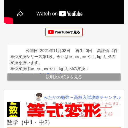
公開日: 2021年11月02日
再生: 0回
高評価: 4件
単位変換シリーズ第1段、今回は㎞, ㎝ , ㎜ や t , kg ,ℓ, ㎗の
変換を扱います。
▲ 前の10件を見る
単位変換①㎞, ㎝ , ㎜ や t , kg ,ℓ, ㎗の変換：
https://youtu.be/JUeZnAbjzJs
説明文の続きを見る
【中2数学★★】等式変形② みんながよくつまずく問
単位変換②㎠, ㎤ ⇄ ㎡,㎥の変換：
https://youtu.be/uPnoXjMW93c
題
単位変換③ ㎖,ℓ ⇄ ㎠, ㎡の変換：
みたかの勉強 – 高校入試攻略チャンネル
【中2数学】連立方程式を極める①連立方程式とは？
https://youtu.be/JUeZnAbjzJs
二元一次方程式とは？
【中2数学】連立方程式を極める②加減法
数学（中1・中2）
【中2数学】一次関数が絶対に理解できる動画（2点