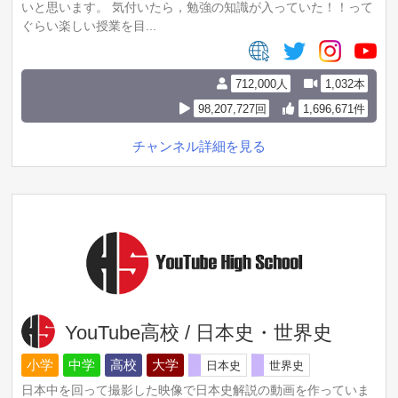
いと思います。 気付いたら，勉強の知識が入っていた！！って
ぐらい楽しい授業を目...
712,000人
1,032本
98,207,727回
1,696,671件
チャンネル詳細を見る
YouTube高校 / 日本史・世界史
小学
中学
高校
大学
日本史
世界史
日本中を回って撮影した映像で日本史解説の動画を作っていま