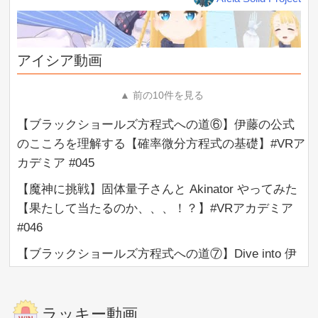
#VRアカデミア #DeepLearning
https://amzn.to/2AnK0nu
The 深層学習の教科書。松尾研の人々が訳したもの。
【深層学習】畳み込み層の本当の意味、あなたは説
ゼロから作るDeep Learning
明できますか？【ディープラーニングの世界 vol. 5
https://amzn.to/3eDoRVd
アイシア動画
DL の framework を自分で作っちゃう本。勉強したし、 DL
】 #057 #VRアカデミア #DeepLearning
のモデルは実装したけど、イメージわかない人におすす
▲ 前の10件を見る
め。
【深層学習】プーリング層 - シンプルだけど大きな
深層学習 (機械学習プロフェッショナルシリーズ)
役割を担う層【ディープラーニングの世界 vol. 6 】
【ブラックショールズ方程式への道⑥】伊藤の公式
https://amzn.to/3eyxNuP
#058 #VRアカデミア #DeepLearning
のこころを理解する【確率微分方程式の基礎】#VRア
青いあの本。中級~上級者向け。
カデミア #045
ディープラーニングと物理学
▼ 次の10件を見る
https://amzn.to/2B9PlPt
【魔神に挑戦】固体量子さんと Akinator やってみた
理論的な深くて広い世界を探検したい人におすすめ
ご視聴ありがとうございました！
【果たして当たるのか、、、！？】#VRアカデミア
良い動画だなと思っていただけたら、高評価、チャンネル
#046
登録お願いします！
質問や感想など、気軽にコメントしてくださいね。
【ブラックショールズ方程式への道⑦】Dive into 伊
=========
藤積分【確率微分方程式の基礎】#VRアカデミア
Twitter:
https://twitter.com/AIcia_Solid/
#047
Logo: TEICAさん
https://twitter.com/T_E_I_C_A
Model:
ラッキー動画
http://3d.nicovideo.jp/works/td44519