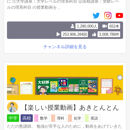
に ①大学講座：大学レベルの理系科目 ②高校講座：受験レベ
ルの理系科目 の授業動画を...
1,280,000人
652本
253,906,284回
3,008,789件
チャンネル詳細を見る
【楽しい授業動画】あきとんとん
中学
高校
数学
理科
化学
英語
ただの塾講師。 勉強が苦手な人のために，動画をあげていきた