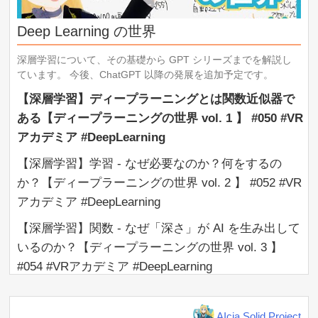
list=PLhDAH9aTfnxKXf__soUoAEOrbLAOnVHCP
【参考文献】
Deep Learning の世界
※今回の動画内容は、オリジナル要素が強く、以下の参考
文献にはあまり載っていないかもです。
深層学習について、その基礎から GPT シリーズまでを解説し
DL4US コンテンツ公開ページ | U-Tokyo Matsuo Lab
ています。 今後、ChatGPT 以降の発展を追加予定です。
https://weblab.t.u-tokyo.ac.jp/en/dl4us/
GitHub に公開されているので、 clone してきて、 Google
【深層学習】ディープラーニングとは関数近似器で
Colaboratory を利用して動かすと、ただで勉強開始できま
ある【ディープラーニングの世界 vol. 1 】 #050 #VR
す。
アカデミア #DeepLearning
clone, Google colaboratory の利用方法はググりましょう。
DL にはわからないことをググって進める能力も必須です。
【深層学習】学習 - なぜ必要なのか？何をするの
Hands-On Machine Learning with Scikit-Learn, Keras, and
か？【ディープラーニングの世界 vol. 2 】 #052 #VR
TensorFlow: Concepts, Tools, and Techniques to Build
Intelligent Systems
アカデミア #DeepLearning
https://amzn.to/2XNOs6K
英語ですが、これは、基本的な統計から始めていて、基礎
【深層学習】関数 - なぜ「深さ」が AI を生み出して
を網羅的に扱っている良い教科書だと思います。
いるのか？【ディープラーニングの世界 vol. 3 】
（日本語版もあるという噂ですが、それは TF1.0 版らし
#054 #VRアカデミア #DeepLearning
く、おすすめできません。
どうせ DL やるなら英語読むことにはなるので、挑戦してみ
【深層学習】全結合層 - それはいちばん大事な部品
ても良いかも。）
のお話【ディープラーニングの世界 vol. 4 】 #055
深層学習 (アスキードワンゴ)
AIcia Solid Project