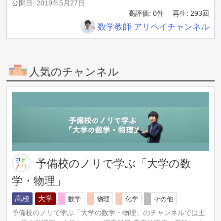
ミア
公開日: 2019年5月27日
高評価: 0件
再生: 293回
【深層学習】全結合層 - それはいちばん大事な部品
数学教師 アリペイチャンネル
のお話【ディープラーニングの世界 vol. 4 】 #055
#VRアカデミア #DeepLearning
【深層学習】畳み込み層の本当の意味、あなたは説
人気のチャンネル
明できますか？【ディープラーニングの世界 vol. 5
】 #057 #VRアカデミア #DeepLearning
▼ 次の10件を見る
予備校のノリで学ぶ「大学の数
学・物理」
高校
大学
数学
物理
化学
その他
予備校のノリで学ぶ「大学の数学・物理」のチャンネルでは主