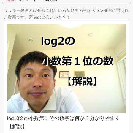
【ブラックショールズ方程式への道⑦-2】さいごの伊
Model by: W01fa さん
https://twitter.com/W01fa
藤積分【確率微分方程式の基礎】#VRアカデミア
Editor: AIris Solid
ラッキー動画とは登録されている全動画の中からランダムに選ばれ
#048
#機械学習
た動画です。運命の出会いかも？！
【相関から構造を推定】因子分析の気持ちを理解す
る【いろんな分析 vol. 1 】#049 #VRアカデミア
【深層学習】ディープラーニングとは関数近似器で
ある【ディープラーニングの世界 vol. 1 】 #050 #VR
アカデミア #DeepLearning
【相関で情報を圧縮】主成分分析の気持ちを理解す
る【いろんな分析 vol. 2 】 #051 #VRアカデミア
【深層学習】学習 - なぜ必要なのか？何をするの
か？【ディープラーニングの世界 vol. 2 】 #052 #VR
アカデミア #DeepLearning
log10２の小数第１位の数字は何か？分かりやすく
【もう二度と迷わない】因子分析と主成分分析は何
【解説】
が違うの？【いろんな分析 vol. 3 】 #053 #VRアカデ