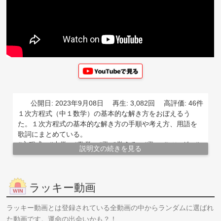
公開日: 2023年9月08日
再生: 3,082回
高評価: 46件
１次方程式（中１数学）の基本的な解き方をおぼえるう
た。１次方程式の基本的な解き方の手順や考え方、用語を
歌詞にまとめている。
#方程式 #中学 #数学 #歌で覚える #歌 #ソング #
説明文の続きを見る
覚え方 #暗記 #テスト #受験 #覚え歌 #じゅもん
#うた #べんきょう
ラッキー動画
ラッキー動画とは登録されている全動画の中からランダムに選ばれ
た動画です。運命の出会いかも？！