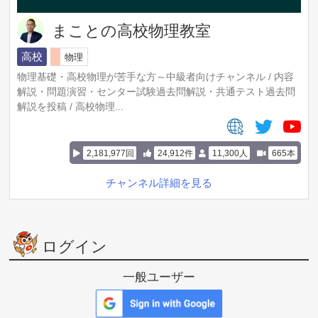
まことの高校物理教室
高校
物理
物理基礎・高校物理が苦手な方～中級者向けチャンネル / 内容
解説・問題演習・センター試験過去問解説・共通テスト過去問
解説を投稿 / 高校物理...
2,181,977回
24,912件
11,300人
665本
チャンネル詳細を見る
ログイン
一般ユーザー