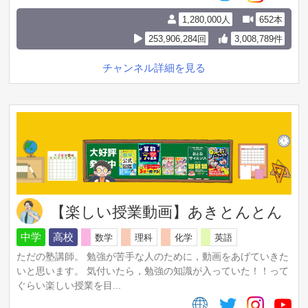
1,280,000人
652本
253,906,284回
3,008,789件
チャンネル詳細を見る
【楽しい授業動画】あきとんとん
中学
高校
数学
理科
化学
英語
ただの塾講師。 勉強が苦手な人のために，動画をあげていきた
いと思います。 気付いたら，勉強の知識が入っていた！！って
ぐらい楽しい授業を目...