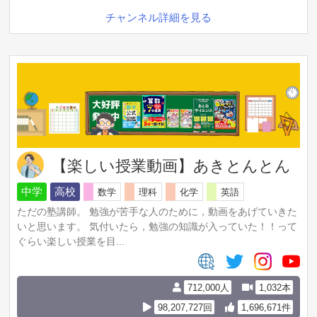
チャンネル詳細を見る
【楽しい授業動画】あきとんとん
中学
高校
数学
理科
化学
英語
ただの塾講師。 勉強が苦手な人のために，動画をあげていきた
いと思います。 気付いたら，勉強の知識が入っていた！！って
ぐらい楽しい授業を目...
712,000人
1,032本
98,207,727回
1,696,671件