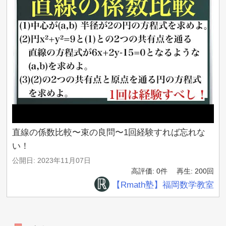
直線の係数比較〜束の良問〜1回経験すれば忘れな
い！
公開日: 2023年11月07日
高評価: 0件
再生: 200回
【Rmath塾】福岡数学教室