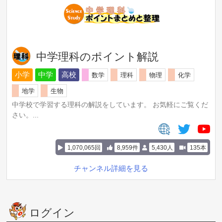
中学理科のポイント解説
小学
中学
高校
数学
理科
物理
化学
地学
生物
中学校で学習する理科の解説をしています。 お気軽にご覧くだ
さい。...
1,070,065回
8,959件
5,430人
135本
チャンネル詳細を見る
ログイン