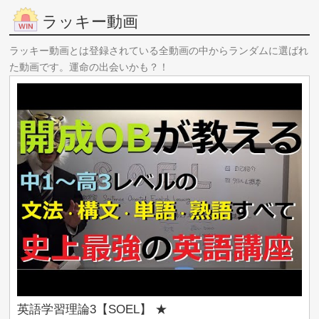
問にお答えします！本当？入学式（GW）前に中１数
ラッキー動画
学コンプの秘密 #shrots
ラッキー動画とは登録されている全動画の中からランダムに選ばれ
福岡チャータースクール★教室紹介動画2025 26⑤質
た動画です。運命の出会いかも？！
問にお答えします！裏技！ＦＣＳの使い方？塾費用
の問題 #shrots
福岡チャータースクール★教室紹介動画2025 26⑥質
問にお答えします！特色・推薦・専願・附設、他、
入試が早く終わる中学生へ #shrots
▼ 次の10件を見る
英語学習理論3【SOEL】 ★