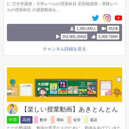
に ①大学講座：大学レベルの理系科目 ②高校講座：受験レベ
ルの理系科目 の授業動画を...
1,280,000人
652本
253,906,284回
3,008,789件
チャンネル詳細を見る
【楽しい授業動画】あきとんとん
中学
高校
数学
理科
化学
英語
ただの塾講師。 勉強が苦手な人のために，動画をあげていきた