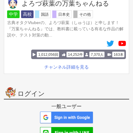
よろづ萩葉の万葉ちゃんねる
中学
高校
国語
日本史
その他
古典オタクVtuberの、よろづ萩葉（しゅうは）と申します！
『万葉ちゃんねる』では、教科書に載っている有名な作品の解
説や、テスト対策の動...
1,012,056回
14,252件
7,370人
163本
チャンネル詳細を見る
ログイン
一般ユーザー