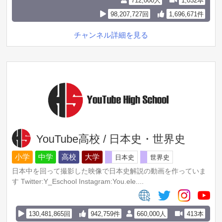
712,000人
1,032本
98,207,727回
1,696,671件
チャンネル詳細を見る
YouTube高校 / 日本史・世界史
小学
中学
高校
大学
日本史
世界史
日本中を回って撮影した映像で日本史解説の動画を作っていま
す Twitter:Y_Eschool Instagram:You.ele....
130,481,865回
942,759件
660,000人
413本