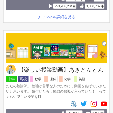
253,906,284回
3,008,789件
チャンネル詳細を見る
【楽しい授業動画】あきとんとん
中学
高校
数学
理科
化学
英語
ただの塾講師。 勉強が苦手な人のために，動画をあげていきた
いと思います。 気付いたら，勉強の知識が入っていた！！って
ぐらい楽しい授業を目...