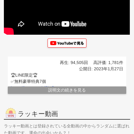
再生: 94,505回
高評価: 1,781件
公開日: 2023年1月27日
🏆LINE限定🏆
✅無料豪華特典7個
https://lstep.app/si8lwSp
説明文の続きを見る
【「アプリで開く」を押してください）】
✅受講生の声
【動画】
ラッキー動画
https://www.youtube.com/@koreancoaching
【テキスト】
https://trilingual.jp/coach/
ラッキー動画とは登録されている全動画の中からランダムに選ばれ
◆━━━━━━━━━━━━━━━━━━◆
た動画です。運命の出会いかも？！