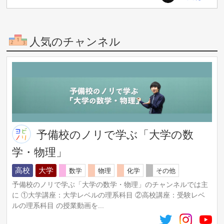
PDF3318ページ
╋━━━━━━━━╋
🏆豪華特典4個目🏆
【中級】韓国語講座ワークシート
人気のチャンネル
第1回～第30回完全対応
PDF217ページ
第31回～第66回完全対応
PDF283ページ
╋━━━━━━━━╋
🏆豪華特典5個目🏆
1年分のお題付き3行日記帳
PDF186ページ＋370動画付き
╋━━━━━━━━╋
予備校のノリで学ぶ「大学の数
🏆豪華特典6個目🏆
学・物理」
TOPIK対策：実力アップ＆合格戦略！
徹底解説セミナー動画39分
高校
大学
数学
物理
化学
その他
╋━━━━━━━━╋
🏆豪華特典7個目🏆
予備校のノリで学ぶ「大学の数学・物理」のチャンネルでは主
TOPIKⅡ：作文対策！
に ①大学講座：大学レベルの理系科目 ②高校講座：受験レベ
徹底解説セミナー動画46分
ルの理系科目 の授業動画を...
╋━━━━━━━━╋
こちらの【7個】を