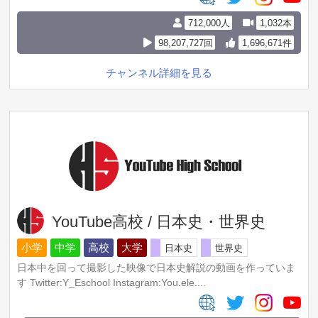
・TOEIC 985点
712,000人
1,032本
・史上初のTOPIK広報大使
・横浜総領事館オンラインパートナー
98,207,727回
1,696,671件
・ハングルの覚えかた図鑑 著者
・キム・ヒチョル팬
チャンネル詳細を見る
・3児の母・子育て奮闘中！
【目次】
0:00 オープニング
0:11 動画の概要
2:53 何年勉強しても韓国語が伸びない理由第3位
7:38 何年勉強しても韓国語が伸びない理由第2位
8:48 非効率な勉強法1つ目
10:27 非効率な勉強法2つ目
13:22 非効率な勉強法3つ目
15:44 非効率な勉強法4つ目
YouTube高校 / 日本史・世界史
17:47 非効率な勉強法5つ目
小学
中学
高校
大学
21:12 何年勉強しても韓国語が伸びない理由第1位
日本史
世界史
24:06 勉強時間を捻出する方法1つ目
日本中を回って撮影した映像で日本史解説の動画を作っていま
25:28 勉強時間を捻出する方法2つ目
す Twitter:Y_Eschool Instagram:You.ele....
26:21 勉強時間を捻出する方法3つ目
27:44 まとめ&お知らせ