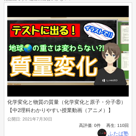
これまで有料販売してきた、
【約6000ページの韓国語教材】と
【372本の動画教材】を、
このLINEに登録された方限定で
無料プレゼントします！
╋━━━━━━━━╋
🏆豪華特典1個目🏆
【初級】韓国語講座の教科書
第2回～第43回の全スライド
PDF1522ページ
╋━━━━━━━━╋
🏆豪華特典2個目🏆
【初級】韓国語講座ワークシート
第2回～第20回完全対応
PDF113ページ
第21回～第43回完全対応
化学変化と物質の質量（化学変化と原子・分子⑧）
PDF157ページ
【中2理科わかりやすい授業動画（アニメ）】
╋━━━━━━━━╋
🏆豪華特典3個目🏆
公開日: 2021年7月30日
【中級】韓国語講座の教科書
高評価: 0件
再生: 110回
第1回～第66回の全スライド
ふたば塾