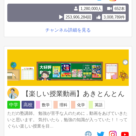
無料プレゼントします！
1,280,000人
652本
【⬇️LINE登録はこちら⬇️】
253,906,284回
3,008,789件
https://lstep.app/si8lwSp
【「アプリで開く」を押してください）】
チャンネル詳細を見る
🔶トミの初級韓国語講座シリーズ
https://www.youtube.com/watch?
v=J6r99fSUzos&list=PLPlZ_qYnZ6v85pr_G-
C98863ZPUUpNNp2
🔶トミの中級韓国語講座シリーズ
https://www.youtube.com/watch?
v=2mzJ1zzuaaw&list=PLPlZ_qYnZ6v8Q3AE0QcDHKVvpny
GqsgJ2
🔶私の公式サイトでも韓国語の解説をしています↓
https://trilingual.jp/
【楽しい授業動画】あきとんとん
✨自己紹介
日本語と英語と韓国語を話す、トリリンガルのトミです
中学
高校
数学
理科
化学
英語
👩🏻
ただの塾講師。 勉強が苦手な人のために，動画をあげていきた
韓国語の知識と勉強法がみにつく情報を発信中！
いと思います。 気付いたら，勉強の知識が入っていた！！って
・韓国語講座修了者600人以上
ぐらい楽しい授業を目...
・ハン検1級→一発合格・2次試験満点
・TOPIK 6級→一発合格