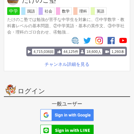
たけのこ塾
中学
国語
社会
数学
理科
英語
たけのこ塾では勉強が苦手な中学生を対象に、①中学数学・教
科書レベルの基本問題、②中学英語・基本の英作文、③中学社
会・理科のゴロ合わせ、④勉強...
4,715,036回
44,125件
18,600人
1,260本
チャンネル詳細を見る
ログイン
一般ユーザー