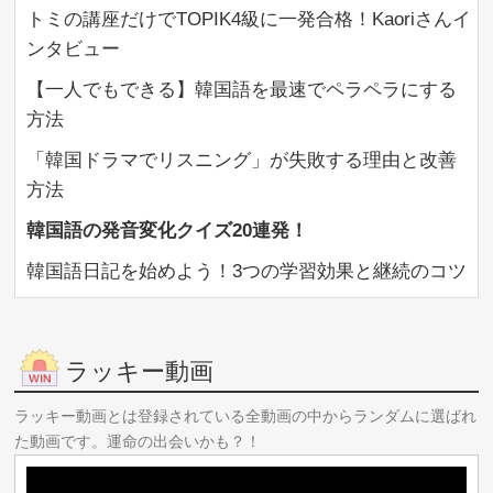
https://www.youtube.com/watch?v=eFLg6_3G80w
トミの講座だけでTOPIK4級に一発合格！Kaoriさんイ
🏆LINE限定🏆
ンタビュー
✅無料豪華特典7個
https://lstep.app/si8lwSp
【一人でもできる】韓国語を最速でペラペラにする
【「アプリで開く」を押してください）】
方法
✅受講生の声
【動画】
「韓国ドラマでリスニング」が失敗する理由と改善
https://www.youtube.com/@koreancoaching
方法
【テキスト】
https://trilingual.jp/coach/
韓国語の発音変化クイズ20連発！
◆━━━━━━━━━━━━━━━━━━◆
これまで有料販売してきた、
韓国語日記を始めよう！3つの学習効果と継続のコツ
【約6000ページの韓国語教材】と
【372本の動画教材】を、
このLINEに登録された方限定で
無料プレゼントします！
ラッキー動画
╋━━━━━━━━╋
🏆豪華特典1個目🏆
ラッキー動画とは登録されている全動画の中からランダムに選ばれ
【初級】韓国語講座の教科書
た動画です。運命の出会いかも？！
第2回～第43回の全スライド
PDF1522ページ
╋━━━━━━━━╋