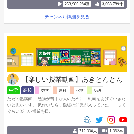
https://www.youtube.com/watch?
253,906,284回
3,008,789件
v=J6r99fSUzos&list=PLPlZ_qYnZ6v85pr_G-
C98863ZPUUpNNp2
チャンネル詳細を見る
🔽トミの中級韓国語講座シリーズ
https://www.youtube.com/watch?
v=2mzJ1zzuaaw&list=PLPlZ_qYnZ6v8Q3AE0QcDHKVvpny
GqsgJ2
🔽初級＆中級の単語・文法聞き流し
https://www.youtube.com/watch?
v=tOXpBPByDMg&list=PLPlZ_qYnZ6v9T_piMjPYM5VHgzK
13F-X0
🔽私の公式サイトでも韓国語の解説をしています↓
https://trilingual.jp/
【楽しい授業動画】あきとんとん
✨自己紹介
日本語と英語と韓国語を話す、トリリンガルのトミです
中学
高校
数学
理科
化学
英語
👩🏻
ただの塾講師。 勉強が苦手な人のために，動画をあげていきた
日➡英、日➡韓、韓➡日、韓➡英、英➡日、英➡韓の6タイプ
いと思います。 気付いたら，勉強の知識が入っていた！！って
の同時通訳ができます。
ぐらい楽しい授業を目...
私は韓国には10年、アメリカとカナダに計6年住んでいまし
た。
現在は日本語と英語で韓国語を教えるYoutubeチャンネルを
712,000人
1,032本
運営しています。