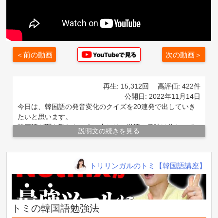
＜前の動画
次の動画＞
再生: 15,312回
高評価: 422件
公開日: 2022年11月14日
今日は、韓国語の発音変化のクイズを20連発で出していき
たいと思います。
韓国語が聞き取れない人の中には、単語の意味は分かって
説明文の続きを見る
いるしスピードにもついていける、なのに聞き取れない！
という方がたくさんいらっしゃいます。
▲ 前の10件を見る
その1番の理由は、発音変化をマスターできていないからで
トリリンガルのトミ【韓国語講座】
す。
【韓国語学習】得意な人と不得意な人の3つの違い
そこで今回は、徹底的に発音変化をマスターできるよう、
発音変化のクイズを20個用意しました。
【ポイントは3つ】韓国語の単語帳の選び方&トミの
発音変化マスター目指してクイズに答えていきましょう！
トミの韓国語勉強法
おすすめ
・韓国語発音変化完全講義の動画はこちらから👇