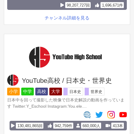
また、韓国語能力試験は6級、TOEICは985点を取得してい
98,207,727回
1,696,671件
ます。
このYoutubeチャンネルでは、私の経験を元にみなさんの語
チャンネル詳細を見る
学学習に役立つ情報を発信しています。
#トリリンガルのトミ
#トミの韓国語勉強法
#無料なのに有料以上
【目次】
00:00 今日のテーマ
01:34 サンプル問題
02:26 発音クイズ20連発
04:57 発音解説
YouTube高校 / 日本史・世界史
13:56 まとめ
小学
中学
高校
大学
日本史
世界史
日本中を回って撮影した映像で日本史解説の動画を作っていま
す Twitter:Y_Eschool Instagram:You.ele....
130,481,865回
942,759件
660,000人
413本