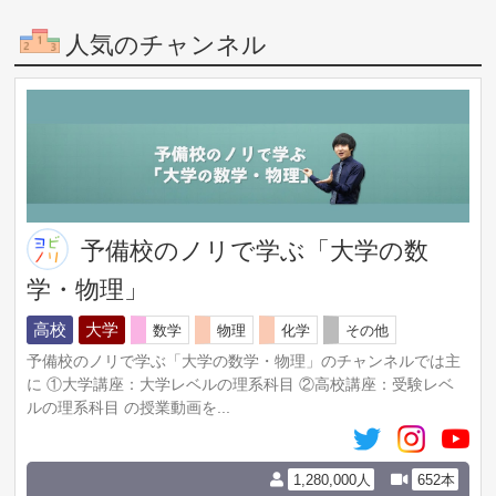
PDF186ページ＋370動画付き
╋━━━━━━━━╋
人気のチャンネル
🏆豪華特典6個目🏆
TOPIK対策：実力アップ＆合格戦略！
徹底解説セミナー動画39分
╋━━━━━━━━╋
🏆豪華特典7個目🏆
TOPIKⅡ：作文対策！
徹底解説セミナー動画46分
╋━━━━━━━━╋
こちらの【7個】を
予備校のノリで学ぶ「大学の数
無料プレゼントします！
学・物理」
【⬇️LINE登録はこちら⬇️】
https://lstep.app/si8lwSp
高校
大学
数学
物理
化学
その他
【「アプリで開く」を押してください）】
🔶チャンネル登録お願いします
予備校のノリで学ぶ「大学の数学・物理」のチャンネルでは主
https://www.youtube.com/c/TrilingualTomi?
に ①大学講座：大学レベルの理系科目 ②高校講座：受験レベ
sub_confirmation=1
ルの理系科目 の授業動画を...
登録後に表示される🔔をクリックすると通知が確実に届き
ますよ！
🔽トミの初級韓国語講座シリーズ
1,280,000人
652本