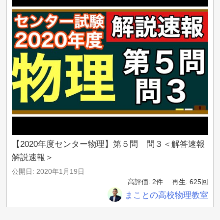
🏆豪華特典2個目🏆
【初級】韓国語講座ワークシート
第2回～第20回完全対応
PDF113ページ
第21回～第43回完全対応
PDF157ページ
╋━━━━━━━━╋
🏆豪華特典3個目🏆
【中級】韓国語講座の教科書
第1回～第66回の全スライド
PDF3318ページ
╋━━━━━━━━╋
🏆豪華特典4個目🏆
【中級】韓国語講座ワークシート
【2020年度センター物理】第５問 問３＜解答速報
第1回～第30回完全対応
解説速報＞
PDF217ページ
公開日: 2020年1月19日
第31回～第66回完全対応
高評価: 2件
再生: 625回
PDF283ページ
╋━━━━━━━━╋
まことの高校物理教室
🏆豪華特典5個目🏆
1年分のお題付き3行日記帳