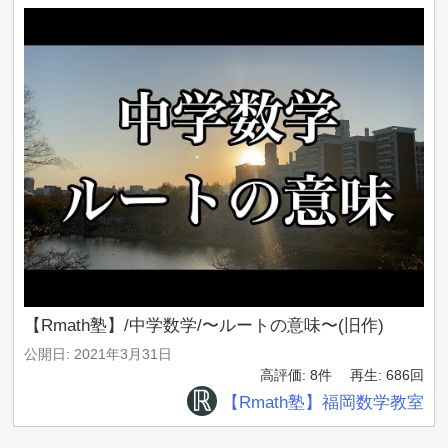
▼Twitter
たくみ(講師)：
http://twitter.com/Yobinori
やす(編集)：
https://twitter.com/yasu_yobinori
▼Instagram
たくみ(講師)：
https://www.instagram.com/yobinori
やす(編集)：
https://www.instagram.com/yobinoriyasu
▼note
たくみ(講師)：
https://note.mu/yobinori
やす(編集)：
https://note.mu/yasu_yobinori
------------------------------------------------------
【エンディングテーマ】
“物語のある音楽”をコンセプトに活動するボーカル不在の音
楽ユニット”noto”（ノート）
YouTubeチャンネル『予備校のノリで学ぶ「大学の数学・
物理」』の主題歌として書き下ろした一曲。
noto / 2nd single『Telescope』（feat.みきなつみ）
【Rmath塾】/中学数学/〜ルートの意味〜(旧作)
*****************************************************
公開日: 2021年3月31日
noto公式YouTubeチャンネルにてMusic Video フルver.が公
高評価: 8件
再生: 686回
開中！
【Rmath塾】福岡数学教室
【noto -『Telescope』】
https://youtu.be/2-J5QZJ43OM
【みきなつみ公式YouTube】