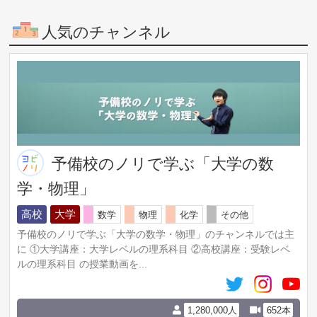
https://www.youtube.com/channel/UC_XF9HviMGFdwiOOg
人気のチャンネル
QxSxyg/featured
予備校のノリで学ぶ「大学の数
学・物理」
高校
大学
数学
物理
化学
その他
予備校のノリで学ぶ「大学の数学・物理」のチャンネルでは主
に ①大学講座：大学レベルの理系科目 ②高校講座：受験レベ
ルの理系科目 の授業動画を...
1,280,000人
652本