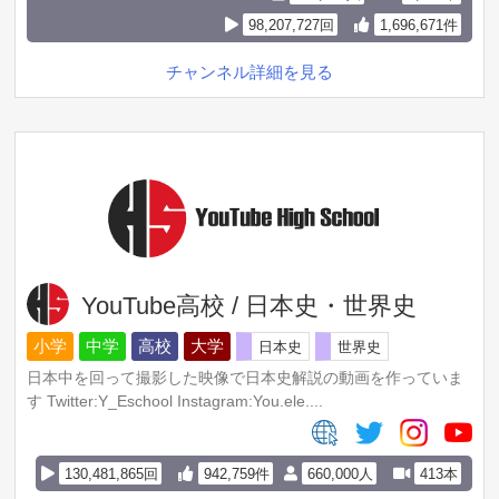
98,207,727回
1,696,671件
チャンネル詳細を見る
YouTube高校 / 日本史・世界史
小学
中学
高校
大学
日本史
世界史
日本中を回って撮影した映像で日本史解説の動画を作っていま
す Twitter:Y_Eschool Instagram:You.ele....
130,481,865回
942,759件
660,000人
413本