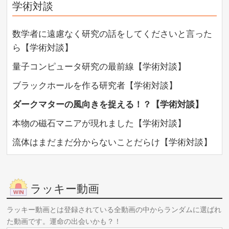
学術対談
予備校のノリで学ぶ「大学の数学・物理」のチャンネルで
研究者が偏微分方程式にハマった話【学術対談】
は主に
①大学講座：大学レベルの理系科目
数学者に遠慮なく研究の話をしてくださいと言った
②高校講座：受験レベルの理系科目
ら【学術対談】
の授業動画をアップしており、他にも理系の高校生・大学
生に向けた様々な情報提供を行っています
量子コンピュータ研究の最前線【学術対談】
＜クラウドファンディング＞
このチャンネルは皆さまからのご支援で成り立っていま
ブラックホールを作る研究者【学術対談】
す。
ダークマターの風向きを捉える！？【学術対談】
応援してくださる方はご協力お願いいたします
https://camp-fire.jp/projects/view/130136
本物の磁石マニアが現れました【学術対談】
＜公式HP＞
▼公式HPトップページ
流体はまだまだ分からないことだらけ【学術対談】
http://yobinori.jp
▼動画一覧
https://yobinori.jp/video.html
▼おすすめの教科書や参考書
ラッキー動画
https://yobinori.jp/review.html
▼お仕事・コラボのご依頼
ラッキー動画とは登録されている全動画の中からランダムに選ばれ
https://yobinori.jp/contact.html
た動画です。運命の出会いかも？！
＜メンバーSNS＞