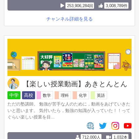
253,906,284回
3,008,789件
チャンネル詳細を見る
【楽しい授業動画】あきとんとん
中学
高校
数学
理科
化学
英語
ただの塾講師。 勉強が苦手な人のために，動画をあげていきた
いと思います。 気付いたら，勉強の知識が入っていた！！って
ぐらい楽しい授業を目...
712,000人
1,032本