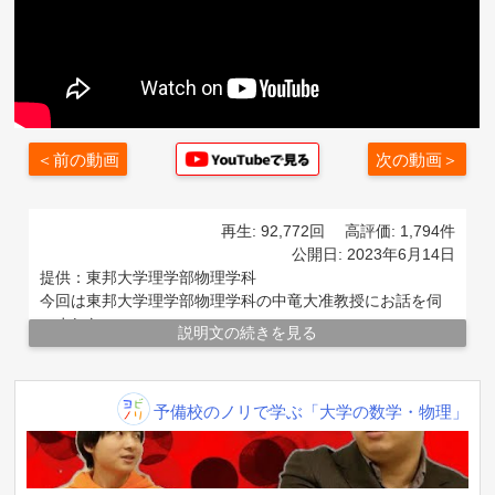
＜前の動画
次の動画＞
再生: 92,772回
高評価: 1,794件
公開日: 2023年6月14日
提供：東邦大学理学部物理学科
今回は東邦大学理学部物理学科の中竜大准教授にお話を伺
いました。
説明文の続きを見る
▼東邦大学理学部物理学科
https://www.toho-u.ac.jp/sci/ph/
▼東邦大学理学部キャンパス見学会・オンライン説明会
▲ 前の10件を見る
予備校のノリで学ぶ「大学の数学・物理」
https://www.toho-
u.ac.jp/sci/info_exam/opencampus_sci.html
物質を高次元空間で統一的に記述する【ハイパーマ
#ダークマター
テリアル】
------------------------------------------------------