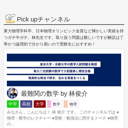
Pick upチャンネル
東大物理学科卒、日本物理オリンピック金賞など輝かしい実績を持
つガチ中ガチ、林先生です。取り扱う問題は難しいですが解説は丁
寧かつ論理的で分かり易いので受験生におすすめ！
最難関の数学 by 林俊介
中学
高校
大学
数学
物理
みなさん，こんにちは！ 林 俊介 です。 このチャンネルでは ●
物理・数学のレクチャー ●受験・勉強法に関するトーク ●物理
の...