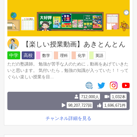
【楽しい授業動画】あきとんとん
中学
高校
数学
理科
化学
英語
ただの塾講師。 勉強が苦手な人のために，動画をあげていきた
いと思います。 気付いたら，勉強の知識が入っていた！！って
ぐらい楽しい授業を目...
712,000人
1,032本
98,207,727回
1,696,671件
チャンネル詳細を見る