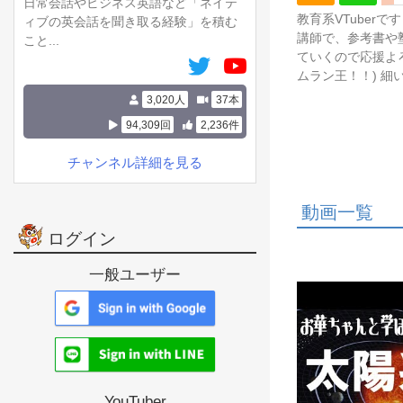
日常会話やビジネス英語など「ネイテ
教育系VTuber
ィブの英会話を聞き取る経験」を積む
講師で、参考書や塾
こと...
ていくので応援よ
ムラン王！！) 細い
3,020人
37本
94,309回
2,236件
チャンネル詳細を見る
動画一覧
ログイン
一般ユーザー
YouTuber