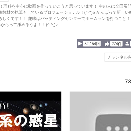
です！理科を中心に動画を作っていこうと思っています！ 中の人は全国展
教材の執筆もしているプロフェッショナル！(^-^)b がんばって新し
ろしくです！！ 趣味はバッティングセンターでホームランを打つこと！
からって舐めるなよ！！(^-^;)v
52,154回
274件
7