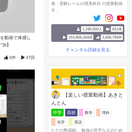
座：受験レベルの理系科目 の授業動画
を...
1,280,000人
652本
を動画で体感し
253,906,284回
3,008,789件
)b】
チャンネル詳細を見る
0件
37回
【楽しい授業動画】あきと
んとん
中学
高校
数学
理科
化学
英語
ただの塾講師。 勉強が苦手な人のため