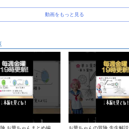
動画をもっと見る
覧
険 お華ちゃんまとめ編
お華ちゃんの冒険 先生解説編 sh