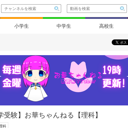
小学生
中学生
高校生
学受験】お華ちゃんねる【理科】
理科