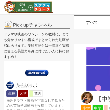
すべて
Pick upチャンネル
ドラマや映画のワンシーンを教材に、とて
も分かりやすい構成でまとめられた動画が
沢山あります。受験英語とは一味違う実際
に使える英語力を身に付けたい人に特にお
すすめ！
英会話ラボ
高校
大学
英語
【中
海外ドラマ・映画を字幕なしで見るた
めの英語学習動画を投稿しています。
小学
中学