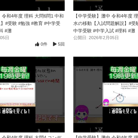
令和4年度 理科 大問6問1 中和
【中学受験】灘中 令和4年度 理
#受験 #勉強 #教育 #中学受
水の移動【入試問題解説】#受験 
科 #灘
中学受験 #中学入試 #理科 #灘
月05日
公開日: 2026年2月05日
0件
5回
令和4年度 理科 大問4 コンデ
【中学受験】灘中 令和4年度 理