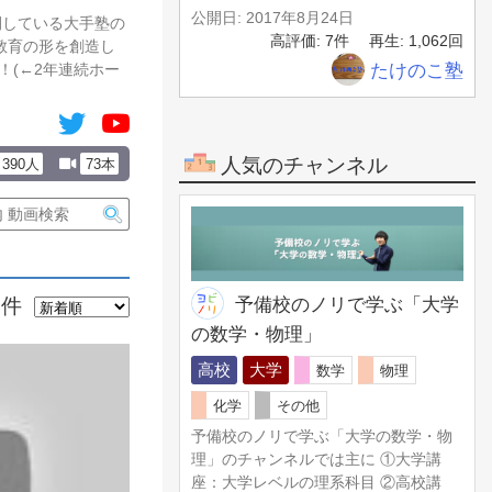
公開日: 2017年8月24日
開している大手塾の
高評価: 7件
再生: 1,062回
い教育の形を創造し
たけのこ塾
！(←2年連続ホー
人気のチャンネル
390人
73本
3件
予備校のノリで学ぶ「大学
の数学・物理」
高校
大学
数学
物理
化学
その他
予備校のノリで学ぶ「大学の数学・物
理」のチャンネルでは主に ①大学講
座：大学レベルの理系科目 ②高校講