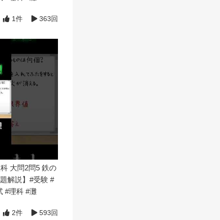
1件
363回
科 大問2問5 鉄の
解説】#受験 #
 #理科 #灘
2件
593回