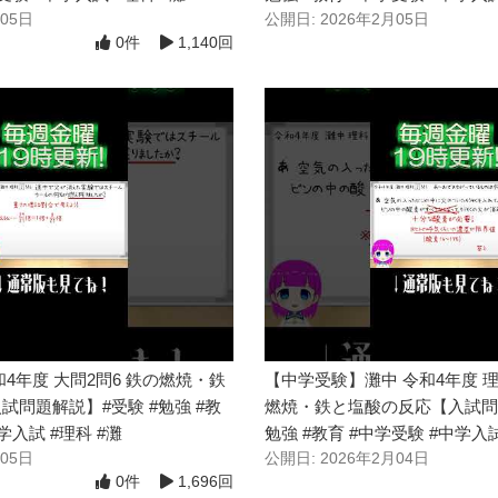
月05日
公開日: 2026年2月05日
0件
1,140回
4年度 大問2問6 鉄の燃焼・鉄
【中学受験】灘中 令和4年度 理
試問題解説】#受験 #勉強 #教
燃焼・鉄と塩酸の反応【入試問題
学入試 #理科 #灘
勉強 #教育 #中学受験 #中学入試
月05日
公開日: 2026年2月04日
0件
1,696回