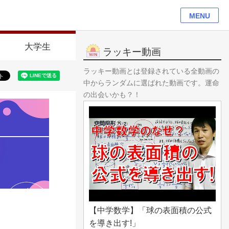
MENU
大学生
ラッキー動画
ラッキー動画とは登録されている全動画の
中からランダムに選ばれた動画です。運命
の出会いかも？！
【中学数学】「球の表面積の公式
を導き出す!」