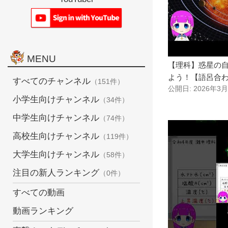
MENU
【理科】惑星の
よう！【語呂合わせ
すべてのチャンネル
（151件）
公開日: 2026年3
小学生向けチャンネル
（34件）
中学生向けチャンネル
（74件）
高校生向けチャンネル
（119件）
大学生向けチャンネル
（58件）
注目の新人ランキング
（0件）
すべての動画
動画ランキング