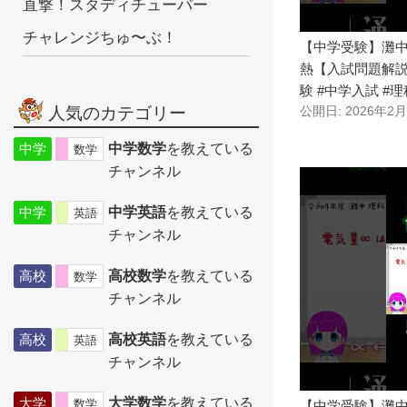
直撃！スタディチューバー
チャレンジちゅ〜ぶ！
【中学受験】灘中 
熱【入試問題解説】
験 #中学入試 #理
人気のカテゴリー
公開日: 2026年2
中学
中学数学
を教えている
数学
チャンネル
中学
中学英語
を教えている
英語
チャンネル
高校
高校数学
を教えている
数学
チャンネル
高校
高校英語
を教えている
英語
チャンネル
大学
大学数学
を教えている
数学
【中学受験】灘中 