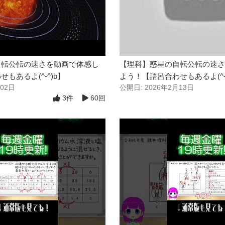
自転公転の速さを動画で体感し
【理科】惑星の自転公転の速さ
もあるよ(^-^)b】
よう！【語呂合わせもあるよ(^-^
月02日
公開日: 2026年2月13日
3件
60回