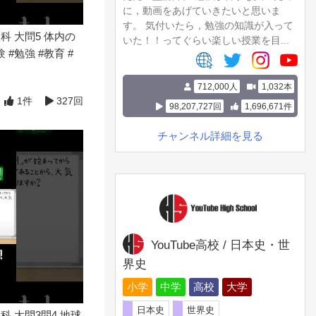
に，動画をあげていきたいと思いま
す。 気付いたら，勉強の知識が入って
科 大問5 体内の
いた！！ってぐらい楽しい授業を目...
#勉強 #教育 #
712,000人
1,032本
1件
327回
98,207,727回
1,696,671件
チャンネル詳細を見る
YouTube高校 / 日本史・世
界史
小学
中学
高校
大学
日本史
世界史
科 大問3問4 地球