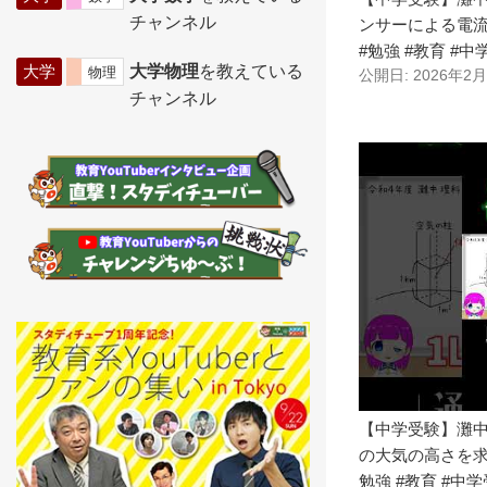
チャンネル
ンサーによる電流
#勉強 #教育 #中
大学
大学物理
を教えている
物理
公開日: 2026年2
チャンネル
【中学受験】灘中 
の大気の高さを求
勉強 #教育 #中学