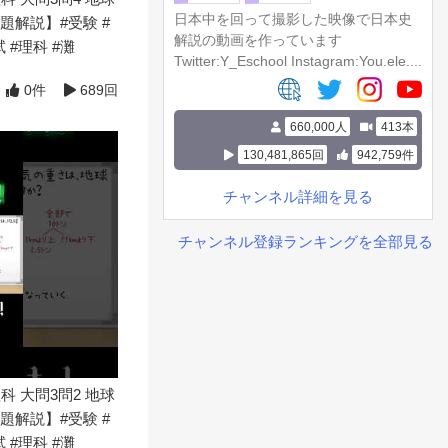
日本中を回って撮影した映像で日本史
解説】#受験 #
解説の動画を作っています
 #理科 #灘
Twitter:Y_Eschool Instagram:You.ele....
0件
689回
660,000人
413本
130,481,865回
942,759件
チャンネル詳細を見る
チャンネル登録ランキングを全部見る
科 大問3問2 地球
解説】#受験 #
 #理科 #灘